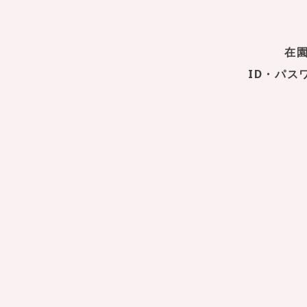
在
ID・パ