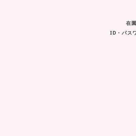
在
ID・パ