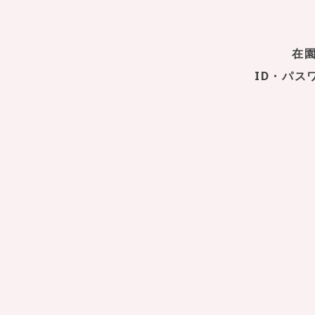
在
ID・パ