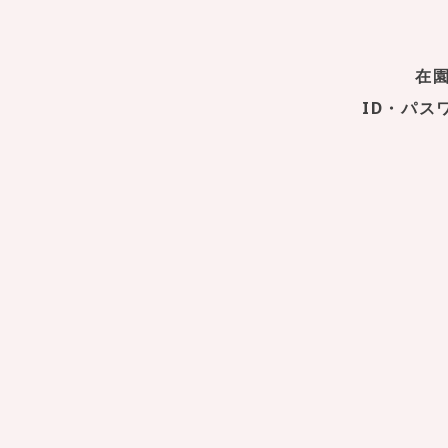
在
ID・パ