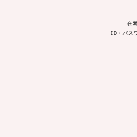
在
ID・パ