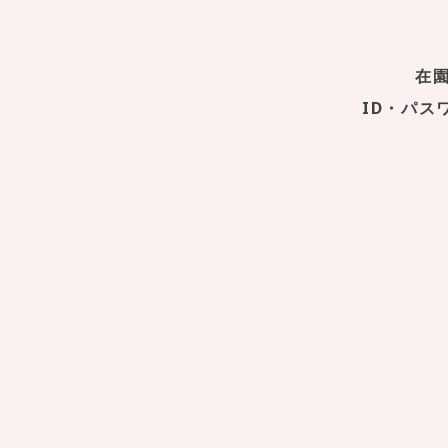
在
ID・パ